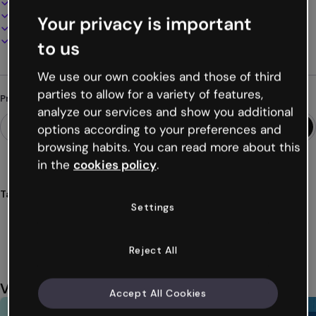
100% personalizável
Adicione áudio, vídeo e multimídia
Your privacy is important
Apresente, compartilhe ou publique online
Baixe em PDF, MP4 e outros formatos
to us
We use our own cookies and those of third
parties to allow for a variety of features,
Procurando algo diferente?
analyze our services and show you additional
options according to your preferences and
browsing habits. You can read more about this
in the
cookies policy
.
Tags
Settings
quiz
imagem
escondida
jogos
interativos
Ver mais (38)
Reject All
Você também pode gostar
Accept All Cookies