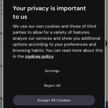
100% personalizável
Adicione áudio, vídeo e multimídia
Your privacy is important
Apresente, compartilhe ou publique online
Baixe em PDF, MP4 e outros formatos
to us
We use our own cookies and those of third
parties to allow for a variety of features,
Procurando algo diferente?
analyze our services and show you additional
options according to your preferences and
browsing habits. You can read more about this
in the
cookies policy
.
Tags
Settings
gamificação
jogos
desafios
quiz
quizz
Ver mais (34)
Reject All
Você também pode gostar
Accept All Cookies