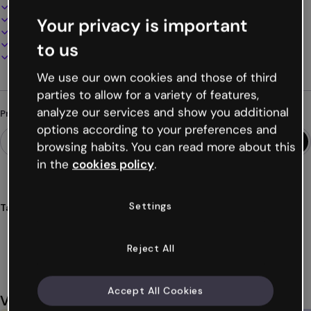
Design interativo e animado
100% personalizável
Your privacy is important
Adicione áudio, vídeo e multimídia
Apresente, compartilhe ou publique online
to us
Baixe em PDF, MP4 e outros formatos
We use our own cookies and those of third
parties to allow for a variety of features,
analyze our services and show you additional
Procurando algo diferente?
options according to your preferences and
browsing habits. You can read more about this
in the
cookies policy
.
Settings
Tags
quiz
conceitos
idiomas
línguas
linguagens
Ver mais (36)
Reject All
Accept All Cookies
Você também pode gostar