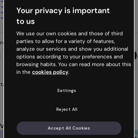
100% personalizável
Adicione áudio, vídeo e multimídia
Your privacy is important
Apresente, compartilhe ou publique online
Baixe em PDF, MP4 e outros formatos
to us
We use our own cookies and those of third
parties to allow for a variety of features,
Procurando algo diferente?
analyze our services and show you additional
options according to your preferences and
browsing habits. You can read more about this
in the
cookies policy
.
Tags
Settings
gamificação
jogos
desafios
quiz
quizz
Ver mais (20)
Reject All
Você também pode gostar
Accept All Cookies