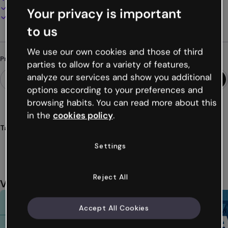
Apresente, compartilhe ou publique online
Your privacy is important
Baixe em PDF, MP4 e outros formatos
to us
We use our own cookies and those of third
Procurando algo diferente?
parties to allow for a variety of features,
analyze our services and show you additional
options according to your preferences and
browsing habits. You can read more about this
in the
cookies policy
.
Tags
gamificação
jogos
desafios
quiz
quizz
Ver mais (17)
Settings
Reject All
Você também pode gostar
Accept All Cookies