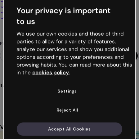
100% personalizável
Adicione áudio, vídeo e multimídia
Your privacy is important
Apresente, compartilhe ou publique online
Baixe em PDF, MP4 e outros formatos
to us
We use our own cookies and those of third
parties to allow for a variety of features,
Procurando algo diferente?
analyze our services and show you additional
options according to your preferences and
browsing habits. You can read more about this
in the
cookies policy
.
Tags
Settings
quiz
boliche
questão
questionário
bowling
Ver mais (31)
Reject All
Você também pode gostar
Accept All Cookies