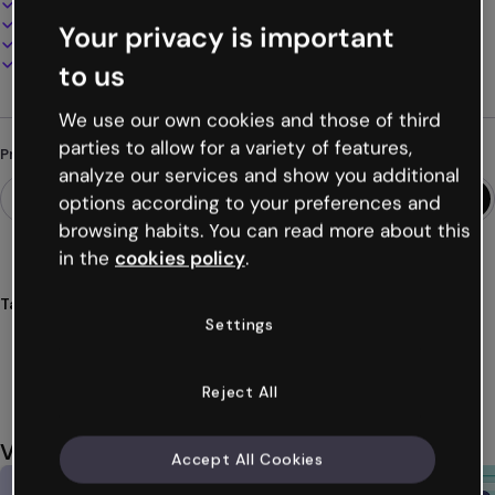
100% personalizável
Adicione áudio, vídeo e multimídia
Your privacy is important
Apresente, compartilhe ou publique online
Baixe em PDF, MP4 e outros formatos
to us
We use our own cookies and those of third
parties to allow for a variety of features,
Procurando algo diferente?
analyze our services and show you additional
options according to your preferences and
browsing habits. You can read more about this
in the
cookies policy
.
Tags
Settings
questionários
arte
nouveau
modernismo
decoração
Ver mais (53)
Reject All
Você também pode gostar
Accept All Cookies