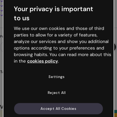
100% personalizável
Adicione áudio, vídeo e multimídia
Your privacy is important
Apresente, compartilhe ou publique online
Baixe em PDF, MP4 e outros formatos
to us
We use our own cookies and those of third
parties to allow for a variety of features,
Procurando algo diferente?
analyze our services and show you additional
options according to your preferences and
browsing habits. You can read more about this
in the
cookies policy
.
Tags
Settings
infografias
piramides
nutricionais
alimentacao
saude
Ver mais (29)
Reject All
Você também pode gostar
Accept All Cookies