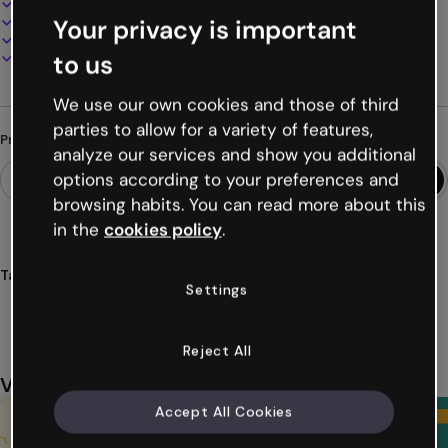
100% personalizável
Adicione áudio, vídeo e multimídia
Your privacy is important
Apresente, compartilhe ou publique online
Baixe em PDF, MP4 e outros formatos
to us
We use our own cookies and those of third
parties to allow for a variety of features,
Procurando algo diferente?
analyze our services and show you additional
options according to your preferences and
browsing habits. You can read more about this
in the
cookies policy
.
Tags
Settings
módulos
didáticos
cores
arte
design
Ver mais (35)
Reject All
Você também pode gostar
Accept All Cookies