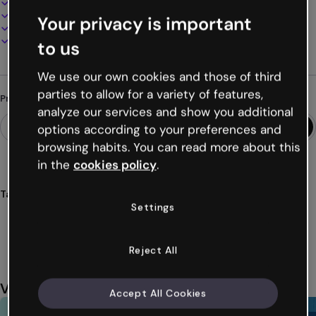
100% personalizável
Adicione áudio, vídeo e multimídia
Your privacy is important
Apresente, compartilhe ou publique online
Baixe em PDF, MP4 e outros formatos
to us
We use our own cookies and those of third
parties to allow for a variety of features,
Procurando algo diferente?
analyze our services and show you additional
options according to your preferences and
browsing habits. You can read more about this
in the
cookies policy
.
Tags
Settings
corporativo
microsite
empresarial
empresa
negócio
Ver mais (25)
Reject All
Você também pode gostar
Accept All Cookies