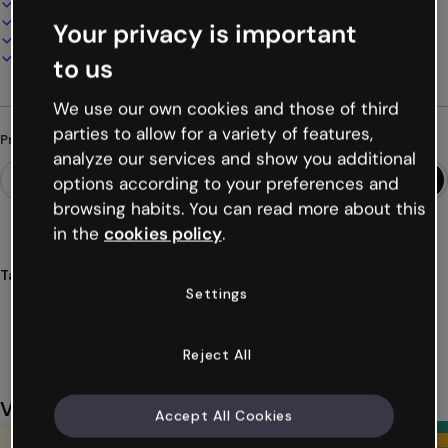
100% personalizável
Adicione áudio, vídeo e multimídia
Your privacy is important
Apresente, compartilhe ou publique online
Baixe em PDF, MP4 e outros formatos
to us
We use our own cookies and those of third
parties to allow for a variety of features,
Procurando algo diferente?
analyze our services and show you additional
options according to your preferences and
browsing habits. You can read more about this
in the
cookies policy
.
Tags
Settings
mapas
mentais
organização
visual
criatividade
Ver mais (33)
Reject All
Você também pode gostar
Accept All Cookies