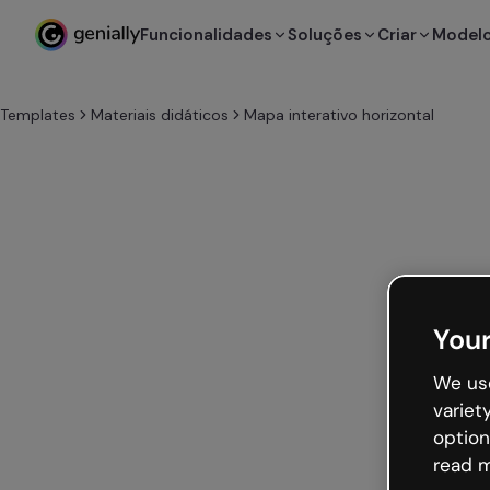
Funcionalidades
Soluções
Criar
Model
Templates
Materiais didáticos
Mapa interativo horizontal
Your
We use
variet
option
read m