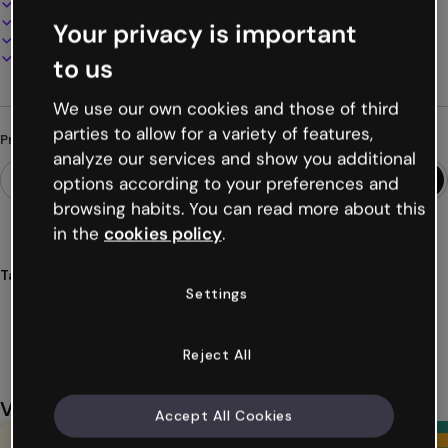
100% personalizável
Adicione áudio, vídeo e multimídia
Your privacy is important
Apresente, compartilhe ou publique online
Baixe em PDF, MP4 e outros formatos
to us
We use our own cookies and those of third
parties to allow for a variety of features,
Procurando algo diferente?
analyze our services and show you additional
options according to your preferences and
browsing habits. You can read more about this
in the
cookies policy
.
Tags
Settings
listas
arte
horizontal
educação
estudantes
Ver mais (39)
Reject All
Você também pode gostar
Accept All Cookies