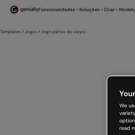
Funcionalidades
Soluções
Criar
Model
Templates
Jogos
Jogo partes do corpo
Your
We use
variet
option
read m