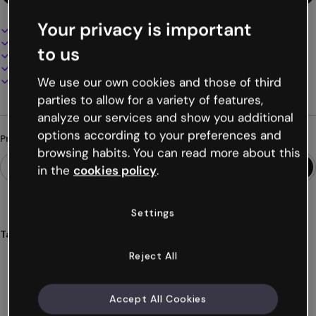
Your privacy is important
Design interativo e animado
100% personalizável
to us
Adicione áudio, vídeo e multimídia
Apresente, compartilhe ou publique online
Baixe em PDF, MP4 e outros formatos
We use our own cookies and those of third
parties to allow for a variety of features,
analyze our services and show you additional
options according to your preferences and
Procurando algo diferente?
browsing habits. You can read more about this
in the
cookies policy
.
Settings
Tags
jogos
desenvolvimento
soft
skills
habilidades
Reject All
Ver mais (32)
Accept All Cookies