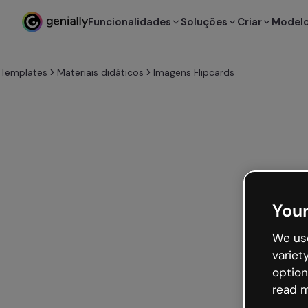
Funcionalidades
Soluções
Criar
Model
Templates
Materiais didáticos
Imagens Flipcards
Your
We use
variet
option
read m