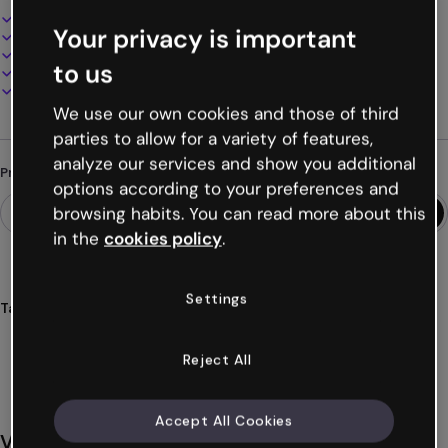
Design interativo e animado
Your privacy is important
100% personalizável
Adicione áudio, vídeo e multimídia
to us
Apresente, compartilhe ou publique online
Baixe em PDF, MP4 e outros formatos
We use our own cookies and those of third
parties to allow for a variety of features,
analyze our services and show you additional
Procurando algo diferente?
options according to your preferences and
browsing habits. You can read more about this
in the
cookies policy
.
Settings
Tags
imagens
interativas
interativos
interatividade
animados
Ver mais (39)
Reject All
Accept All Cookies
Você também pode gostar