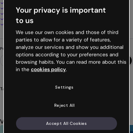
Design interativo e animado
Your privacy is important
100% personalizável
Adicione áudio, vídeo e multimídia
to us
Apresente, compartilhe ou publique online
Baixe em PDF, MP4 e outros formatos
We use our own cookies and those of third
parties to allow for a variety of features,
analyze our services and show you additional
Procurando algo diferente?
options according to your preferences and
browsing habits. You can read more about this
in the
cookies policy
.
Settings
Tags
guia
simples
marca
marcas
empresas
Ver mais (53)
Reject All
Você também pode gostar
Accept All Cookies