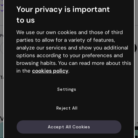
Apresente, compartilhe ou publique online
Your privacy is important
Baixe em PDF, MP4 e outros formatos
to us
We use our own cookies and those of third
Procurando algo diferente?
parties to allow for a variety of features,
analyze our services and show you additional
options according to your preferences and
browsing habits. You can read more about this
in the
cookies policy
.
Tags
forças
porter
análise
competitivo
empresarial
Settings
Ver mais (28)
Reject All
Você também pode gostar
Accept All Cookies