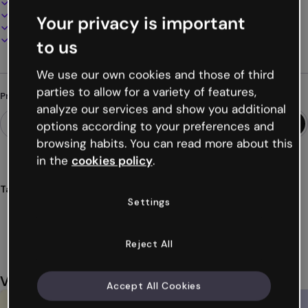
100% personalizável
Adicione áudio, vídeo e multimídia
Your privacy is important
Apresente, compartilhe ou publique online
Baixe em PDF, MP4 e outros formatos
to us
We use our own cookies and those of third
parties to allow for a variety of features,
Procurando algo diferente?
analyze our services and show you additional
options according to your preferences and
browsing habits. You can read more about this
in the
cookies policy
.
Tags
Settings
cartões
museus
recursos
formativos
sala de aula
Ver mais (44)
Reject All
Você também pode gostar
Accept All Cookies