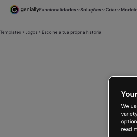
Funcionalidades
Soluções
Criar
Model
Templates
Jogos
Escolhe a tua própria história
Your
We use
variet
option
read m