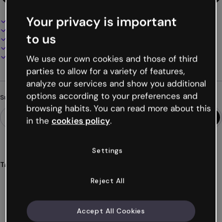
Your privacy is important
Interaktives und animiertes Design
100% anpassbar
to us
Audio, Video und Multimedia hinzufügen
Online präsentieren, teilen oder veröffentlichen
Als PDF, MP4 und andere Formate herunterladen
We use our own cookies and those of third
parties to allow for a variety of features,
analyze our services and show you additional
options according to your preferences and
Suchst du etwas anderes?
browsing habits. You can read more about this
in the
cookies policy
.
Settings
Tags
spiele
wege
multiple
vielfache
entscheidungen
Reject All
Mehr anzeigen (29)
Accept All Cookies