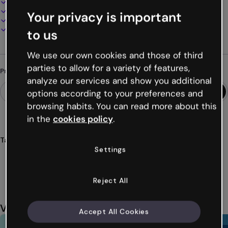
100% personalizável
Adicione áudio, vídeo e multimídia
Your privacy is important
Apresente, compartilhe ou publique online
Baixe em PDF, MP4 e outros formatos
to us
We use our own cookies and those of third
parties to allow for a variety of features,
Procurando algo diferente?
analyze our services and show you additional
options according to your preferences and
browsing habits. You can read more about this
in the
cookies policy
.
Tags
Settings
jogos
atividades
empresas
gamificação
escolha
Ver mais (35)
Reject All
Você também pode gostar
Accept All Cookies