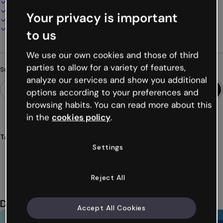
100% anpassbar
Audio, Video und Multimedia hinzufügen
Your privacy is important
Online präsentieren, teilen oder veröffentlichen
Als PDF, MP4 und andere Formate herunterladen
to us
We use our own cookies and those of third
parties to allow for a variety of features,
Suchst du etwas anderes?
analyze our services and show you additional
options according to your preferences and
browsing habits. You can read more about this
in the
cookies policy
.
Tags
Settings
spiele
aktivitäten
unternehmen
gamifizierung
mitglieder
Mehr anzeigen (32)
Reject All
Das könnte dir auch gefallen
Accept All Cookies