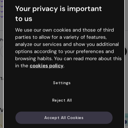
100% personalizável
Adicione áudio, vídeo e multimídia
Your privacy is important
Apresente, compartilhe ou publique online
Baixe em PDF, MP4 e outros formatos
to us
We use our own cookies and those of third
parties to allow for a variety of features,
Procurando algo diferente?
analyze our services and show you additional
options according to your preferences and
browsing habits. You can read more about this
in the
cookies policy
.
Tags
Settings
quiz
quizzes
interativo
escolha
dois
Ver mais (32)
Reject All
Você também pode gostar
Accept All Cookies