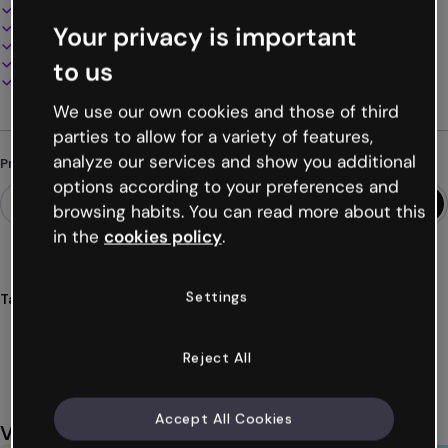
Design interativo e animado
100% personalizável
Your privacy is important
Adicione áudio, vídeo e multimídia
Apresente, compartilhe ou publique online
to us
Baixe em PDF, MP4 e outros formatos
We use our own cookies and those of third
parties to allow for a variety of features,
analyze our services and show you additional
Procurando algo diferente?
options according to your preferences and
browsing habits. You can read more about this
in the
cookies policy
.
Settings
Tags
gamificações
escapes
sala
desafio
genial
Ver mais (38)
Reject All
Accept All Cookies
Você também pode gostar