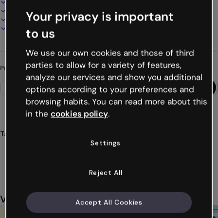
100% personalizável
Adicione áudio, vídeo e multimídia
Your privacy is important
Apresente, compartilhe ou publique online
Baixe em PDF, MP4 e outros formatos
to us
We use our own cookies and those of third
parties to allow for a variety of features,
Procurando algo diferente?
analyze our services and show you additional
options according to your preferences and
browsing habits. You can read more about this
in the
cookies policy
.
Tags
Settings
gamificación
breakout
educación
colegio
juegos
Ver mais (63)
Reject All
Você também pode gostar
Accept All Cookies