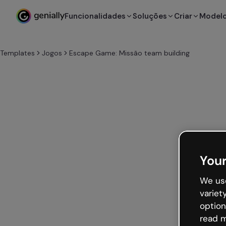
Funcionalidades
Soluções
Criar
Model
Templates
Jogos
Escape Game: Missão team building
Your
We use
variet
option
read m