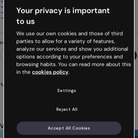
100% personalizável
Adicione áudio, vídeo e multimídia
Your privacy is important
Apresente, compartilhe ou publique online
Baixe em PDF, MP4 e outros formatos
to us
We use our own cookies and those of third
parties to allow for a variety of features,
Procurando algo diferente?
analyze our services and show you additional
options according to your preferences and
browsing habits. You can read more about this
in the
cookies policy
.
Tags
Settings
jogos
velocidade
memória
branding
marca
Ver mais (55)
Reject All
Você também pode gostar
Accept All Cookies