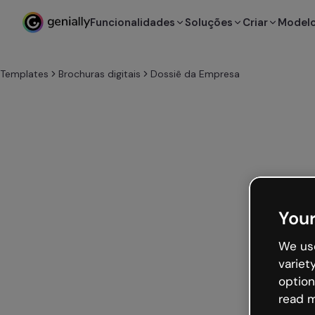
Funcionalidades
Soluções
Criar
Model
Templates
Brochuras digitais
Dossiê da Empresa
Your
We use
variet
option
read m