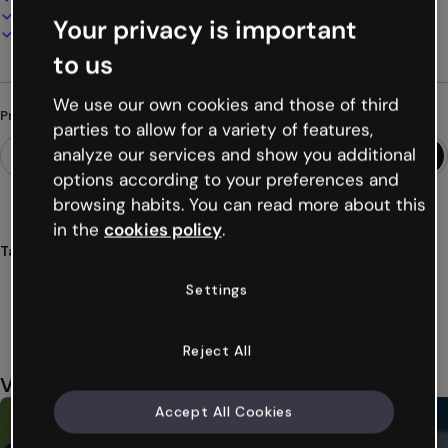
Apresente, compartilhe ou publique online
Your privacy is important
Baixe em PDF, MP4 e outros formatos
to us
We use our own cookies and those of third
Procurando algo diferente?
parties to allow for a variety of features,
analyze our services and show you additional
options according to your preferences and
browsing habits. You can read more about this
in the
cookies policy
.
Tags
infográficos
horizontais
diagramas
círculos
setores
Settings
Ver mais (20)
Reject All
Você também pode gostar
Accept All Cookies