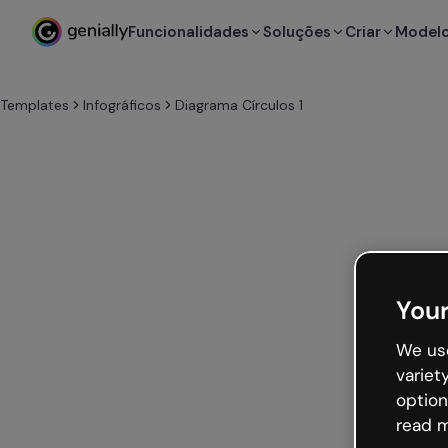
Funcionalidades
Soluções
Criar
Model
Templates
Infográficos
Diagrama Círculos 1
Your
We use
variet
option
read m