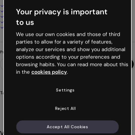
Design interativo e animado
Your privacy is important
100% personalizável
Adicione áudio, vídeo e multimídia
to us
Apresente, compartilhe ou publique online
Baixe em PDF, MP4 e outros formatos
We use our own cookies and those of third
parties to allow for a variety of features,
analyze our services and show you additional
Procurando algo diferente?
options according to your preferences and
browsing habits. You can read more about this
in the
cookies policy
.
Settings
Tags
infografias
infograficos
dias
da
mulher
Ver mais (37)
Reject All
Accept All Cookies
Você também pode gostar