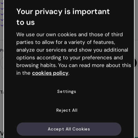
Design interativo e animado
100% personalizável
Your privacy is important
Adicione áudio, vídeo e multimídia
Apresente, compartilhe ou publique online
to us
Baixe em PDF, MP4 e outros formatos
We use our own cookies and those of third
parties to allow for a variety of features,
analyze our services and show you additional
Procurando algo diferente?
options according to your preferences and
browsing habits. You can read more about this
in the
cookies policy
.
Settings
Tags
jogos
pistas
descobrir
descobrimento
personagem
Ver mais (20)
Reject All
Accept All Cookies
Você também pode gostar