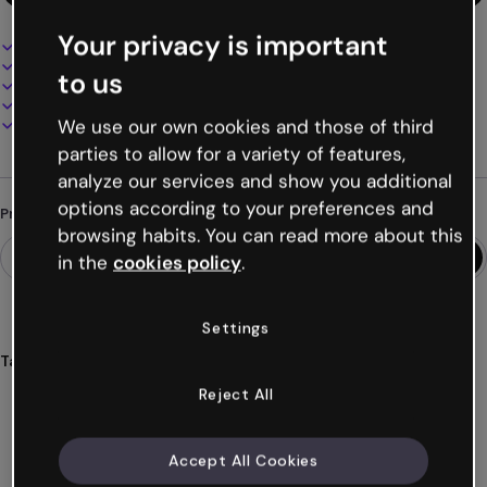
Your privacy is important
Design interativo e animado
100% personalizável
to us
Adicione áudio, vídeo e multimídia
Apresente, compartilhe ou publique online
Baixe em PDF, MP4 e outros formatos
We use our own cookies and those of third
parties to allow for a variety of features,
analyze our services and show you additional
options according to your preferences and
Procurando algo diferente?
browsing habits. You can read more about this
in the
cookies policy
.
Settings
Tags
infografia
horizontal
dashboard
visualização
dados
Reject All
Ver mais (19)
Accept All Cookies