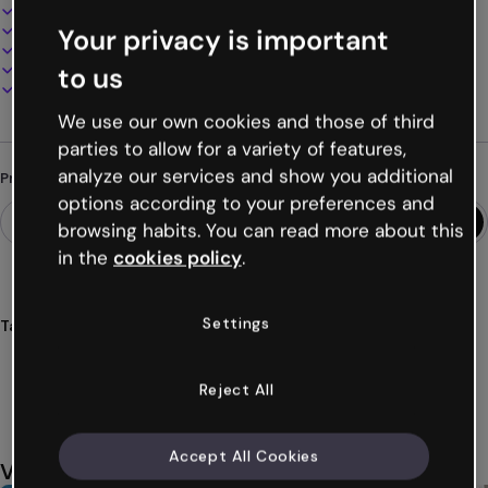
Design interativo e animado
100% personalizável
Your privacy is important
Adicione áudio, vídeo e multimídia
Apresente, compartilhe ou publique online
to us
Baixe em PDF, MP4 e outros formatos
We use our own cookies and those of third
parties to allow for a variety of features,
analyze our services and show you additional
Procurando algo diferente?
options according to your preferences and
browsing habits. You can read more about this
in the
cookies policy
.
Settings
Tags
guias
catálogos
moda
fashion
revistas
Ver mais (39)
Reject All
Accept All Cookies
Você também pode gostar