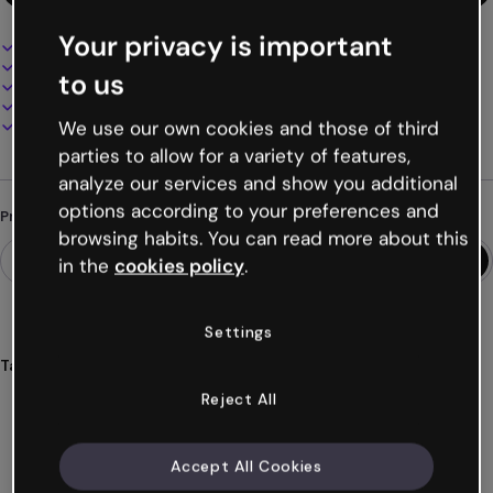
Your privacy is important
Design interativo e animado
100% personalizável
to us
Adicione áudio, vídeo e multimídia
Apresente, compartilhe ou publique online
Baixe em PDF, MP4 e outros formatos
We use our own cookies and those of third
parties to allow for a variety of features,
analyze our services and show you additional
options according to your preferences and
Procurando algo diferente?
browsing habits. You can read more about this
in the
cookies policy
.
Settings
Tags
cartões
interativos
conhecimento
aula
conexões
Reject All
Ver mais (31)
Accept All Cookies