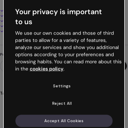
Your privacy is important
Design interativo e animado
100% personalizável
to us
Adicione áudio, vídeo e multimídia
Apresente, compartilhe ou publique online
Baixe em PDF, MP4 e outros formatos
We use our own cookies and those of third
parties to allow for a variety of features,
analyze our services and show you additional
options according to your preferences and
Procurando algo diferente?
browsing habits. You can read more about this
in the
cookies policy
.
Settings
Tags
caminhos
multiplos
multicaminhos
cenários
Reject All
bifurcação
Ver mais (22)
Accept All Cookies