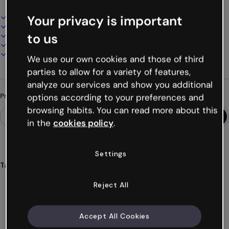
Design interativo e animado
Your privacy is important
100% personalizável
to us
Adicione áudio, vídeo e multimídia
Apresente, compartilhe ou publique online
Baixe em PDF, MP4 e outros formatos
We use our own cookies and those of third
parties to allow for a variety of features,
analyze our services and show you additional
Procurando algo diferente?
options according to your preferences and
browsing habits. You can read more about this
in the
cookies policy
.
Settings
Tags
infantil
crianças
meninas
meninos
jogos
Reject All
Ver mais (38)
Accept All Cookies