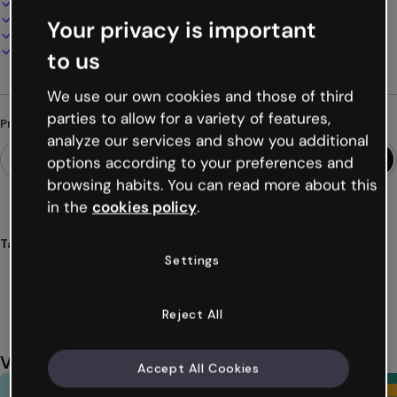
100% personalizável
Adicione áudio, vídeo e multimídia
Your privacy is important
Apresente, compartilhe ou publique online
Baixe em PDF, MP4 e outros formatos
to us
We use our own cookies and those of third
parties to allow for a variety of features,
Procurando algo diferente?
analyze our services and show you additional
options according to your preferences and
browsing habits. You can read more about this
in the
cookies policy
.
Tags
Settings
gamificações
jogos
escape
parques
atrações
Ver mais (40)
Reject All
Você também pode gostar
Accept All Cookies