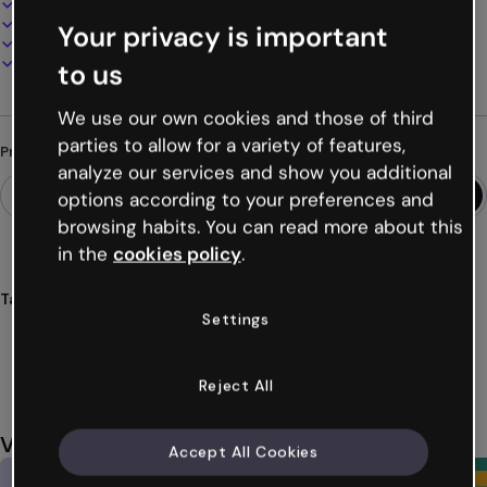
100% personalizável
Adicione áudio, vídeo e multimídia
Your privacy is important
Apresente, compartilhe ou publique online
Baixe em PDF, MP4 e outros formatos
to us
We use our own cookies and those of third
parties to allow for a variety of features,
Procurando algo diferente?
analyze our services and show you additional
options according to your preferences and
browsing habits. You can read more about this
in the
cookies policy
.
Tags
Settings
apresentações
futurismo
inovação
tecnologia
tendências
Ver mais (37)
Reject All
Você também pode gostar
Accept All Cookies