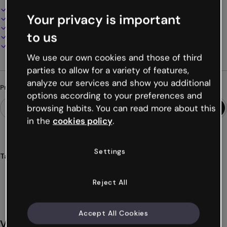
Design interativo e animado
Your privacy is important
100% personalizável
Adicione áudio, vídeo e multimídia
to us
Apresente, compartilhe ou publique online
Baixe em PDF, MP4 e outros formatos
We use our own cookies and those of third
parties to allow for a variety of features,
analyze our services and show you additional
Procurando algo diferente?
options according to your preferences and
browsing habits. You can read more about this
in the
cookies policy
.
Settings
Tags
apresentações
flores
plantas
botânica
ecologia
Ver mais (20)
Reject All
Accept All Cookies
Você também pode gostar