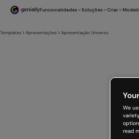
Funcionalidades
Soluções
Criar
Model
Templates
Apresentações
Apresentação Universo
Your
We use
variet
option
read m