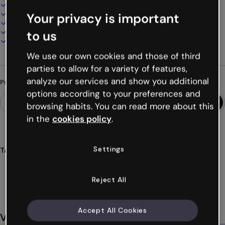
Design interativo e animado
100% personalizável
Your privacy is important
Adicione áudio, vídeo e multimídia
Apresente, compartilhe ou publique online
to us
Baixe em PDF, MP4 e outros formatos
We use our own cookies and those of third
parties to allow for a variety of features,
analyze our services and show you additional
Procurando algo diferente?
options according to your preferences and
browsing habits. You can read more about this
in the
cookies policy
.
Settings
Tags
apresentações
relaxante
lúdicas
cores
tranquilas
Ver mais (36)
Reject All
Accept All Cookies
Você também pode gostar