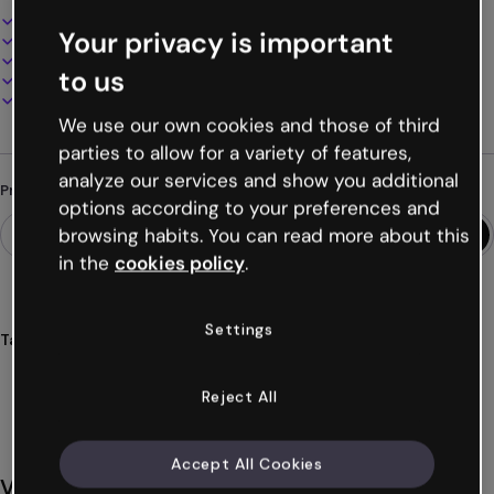
Design interativo e animado
Your privacy is important
100% personalizável
Adicione áudio, vídeo e multimídia
to us
Apresente, compartilhe ou publique online
Baixe em PDF, MP4 e outros formatos
We use our own cookies and those of third
parties to allow for a variety of features,
analyze our services and show you additional
Procurando algo diferente?
options according to your preferences and
browsing habits. You can read more about this
in the
cookies policy
.
Settings
Tags
apresentações
pergaminho
estéticas
vintage
informativas
Ver mais (36)
Reject All
Accept All Cookies
Você também pode gostar