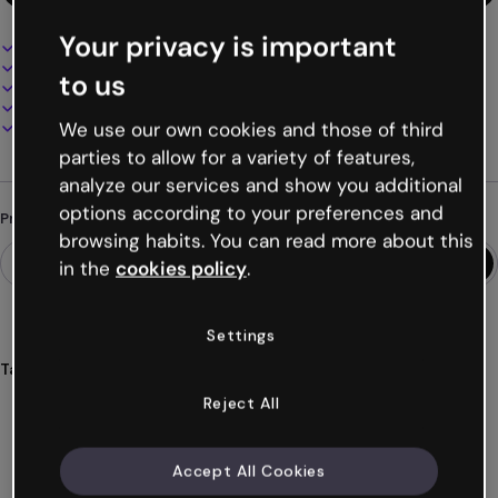
Your privacy is important
Design interativo e animado
100% personalizável
to us
Adicione áudio, vídeo e multimídia
Apresente, compartilhe ou publique online
Baixe em PDF, MP4 e outros formatos
We use our own cookies and those of third
parties to allow for a variety of features,
analyze our services and show you additional
options according to your preferences and
Procurando algo diferente?
browsing habits. You can read more about this
in the
cookies policy
.
Settings
Tags
apresentações
materiais
escolares
educação
ensino
Reject All
Ver mais (32)
Accept All Cookies