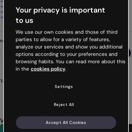
100% personalizável
Adicione áudio, vídeo e multimídia
Your privacy is important
Apresente, compartilhe ou publique online
Baixe em PDF, MP4 e outros formatos
to us
We use our own cookies and those of third
parties to allow for a variety of features,
Procurando algo diferente?
analyze our services and show you additional
options according to your preferences and
browsing habits. You can read more about this
in the
cookies policy
.
Tags
Settings
apresentações
india
culturais
cores
modernos
Ver mais (23)
Reject All
Você também pode gostar
Accept All Cookies