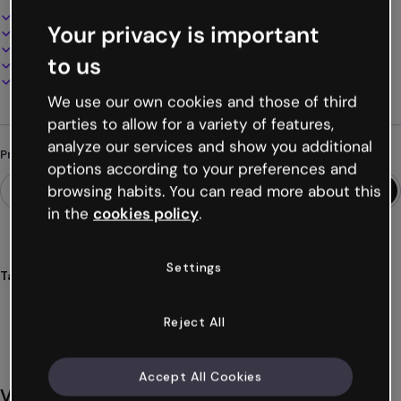
Design interativo e animado
Your privacy is important
100% personalizável
Adicione áudio, vídeo e multimídia
to us
Apresente, compartilhe ou publique online
Baixe em PDF, MP4 e outros formatos
We use our own cookies and those of third
parties to allow for a variety of features,
analyze our services and show you additional
Procurando algo diferente?
options according to your preferences and
browsing habits. You can read more about this
in the
cookies policy
.
Settings
Tags
apresentações
informação
visual
educação
direitos
Ver mais (43)
Reject All
Accept All Cookies
Você também pode gostar