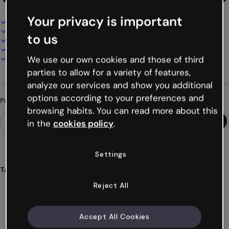
Your privacy is important
Design interativo e animado
100% personalizável
to us
Adicione áudio, vídeo e multimídia
Apresente, compartilhe ou publique online
Baixe em PDF, MP4 e outros formatos
We use our own cookies and those of third
parties to allow for a variety of features,
analyze our services and show you additional
options according to your preferences and
Procurando algo diferente?
browsing habits. You can read more about this
in the
cookies policy
.
Settings
Tags
apresentação
corporativas
recursos
humanos
Reject All
empresas
Ver mais (25)
Accept All Cookies