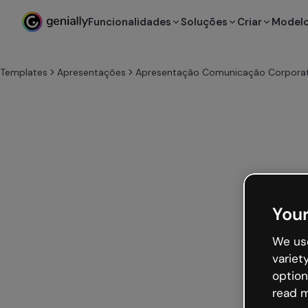
Funcionalidades
Soluções
Criar
Model
Templates
Apresentações
Apresentação Comunicação Corporat
Your
We use
variet
option
read m